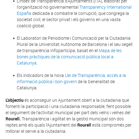
L'Índex de Transparència d'Ajuntaments (ITA), elaborat per
l'organització no governamental
Transparency International
España
dedicada a combatre la corrupció, que congrega la
societat civil, el sector privat i els governs en una vasta
coalició global.
El Laboratori de Periodisme i Comunicació per la Ciutadania
Plural de la Universitat Autònoma de Barcelona i el seu segell
de transparència Infoparticipa, basat en el
Mapa de les
bones pràctiques de la comunicació pública local a
Catalunya
.
Els indicadors de la nova
Llei de Transparència, accés a la
informació pública i bon govern
de la Generalitat de
Catalunya.
L'objectiu
és aconseguir un Ajuntament obert a la ciutadania que
fomenti la participació i una ciutadania responsable, fent possible
el seguiment de l'activitat municipal per part dels veïns i veïnes del
Rourell.
Transparència i agilitat en la gestió municipal són dos
reptes amb els quals l'Ajuntament del
Rourell
està compromès per
millorar el servei a la ciutadania.