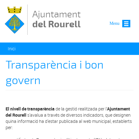
Vés al contingut
Ajuntament
del Rourell
Menu
Esteu aquí
Inici
Transparència i bon
govern
El nivell de transparència
de la gestió realitzada per l'
Ajuntament
del Rourell
s'avalua a través de diversos indicadors, que designen
quina informació ha d'estar publicada al web municipal, establerts
per: