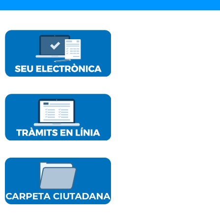
2024.
502
Tot el cap de
Horari d'atenció
setmana
al públic:
Mercat
Dilluns a
d'artesania,
divendres de
gladiadors,
10:00h a 13:00h
danses, foc...
Ves a la noticia