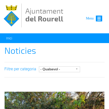
Vés al contingut
Ajuntament
del Rourell
Menu
Esteu aquí
Inici
Noticies
Filtre per categoria