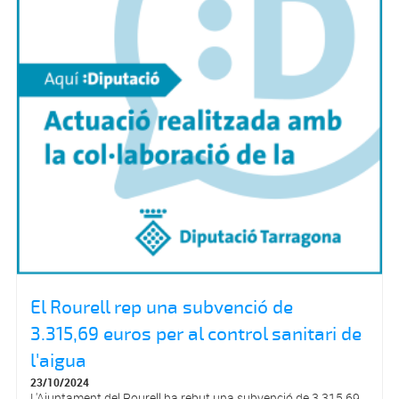
El Rourell rep una subvenció de
3.315,69 euros per al control sanitari de
l'aigua
23/10/2024
L'Ajuntament del Rourell ha rebut una subvenció de 3.315,69