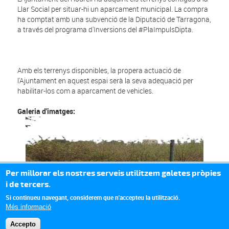
Llar Social per situar-hi un aparcament municipal. La compra
ha comptat amb una subvenció de la Diputació de Tarragona,
a través del programa d'Inversions del #PlaImpulsDipta.
Amb els terrenys disponibles, la propera actuació de
l'Ajuntament en aquest espai serà la seva adequació per
habilitar-los com a aparcament de vehicles.
Galeria d'imatges:
Per millorar els nostres serveis utilitzem galetes pròpies
i de tercers.
Si continueu navegant, considerem que n'accepteu la utilització.
Més informació
Accepto
© Missatge de Copyright